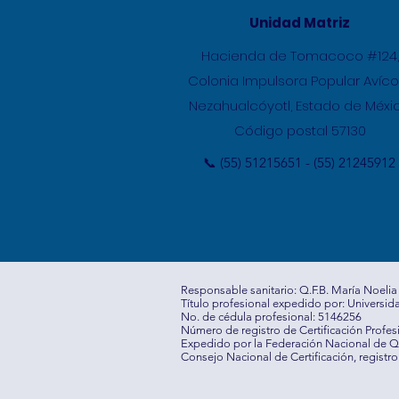
Unidad Matriz
Hacienda de Tomacoco #124,
Colonia Impulsora Popular Avíco
Nezahualcóyotl, Estado de Méxic
Código postal 57130
📞 (55) 51215651 - (55) 21245912
Responsable sanitario: Q.F.B. María Noelia
Título profesional expedido por: Univers
No. de cédula profesional: 5146256
Número de registro de Certificación Profes
Expedido por la Federación Nacional de 
Consejo Nacional de Certificación, regis