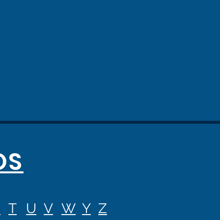
cio
Estudios
Resultados
Cotizaciones
OS
S
T
U
V
W
Y
Z