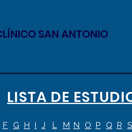
LÍNICO SAN ANTONIO
Ini
LISTA DE ESTUDI
F
G
H
I
J
L
M
N
O
P
Q
R