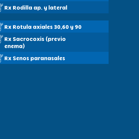
Rx Rodilla ap. y lateral
Rx Rotula axiales 30,60 y 90
Rx Sacrocoxis (previo
enema)
Rx Senos paranasales