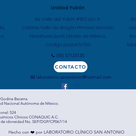
Unidad Yukón
Av. Valle del Yukón #152 Loc. B
Bo
la,
Colonia Valle de Aragón Primera Sección
esq
o,
Nezahualcóyotl, Estado de México,
Bo
​Código postal 57100
Est
📞 (55) 57123135
CONTACTO
📧
laboratorio.sanantonio@hotmail.com
 Godina Becerra.
idad Nacional Autónoma de México.
ional: 524
Químicos Clínicos CONAQUIC A.C.
tro de idoneidad No. SEP/DGP/CP067/14
Hecho con ❤️ por LABORATORIO CLÍNICO SAN ANTONIO