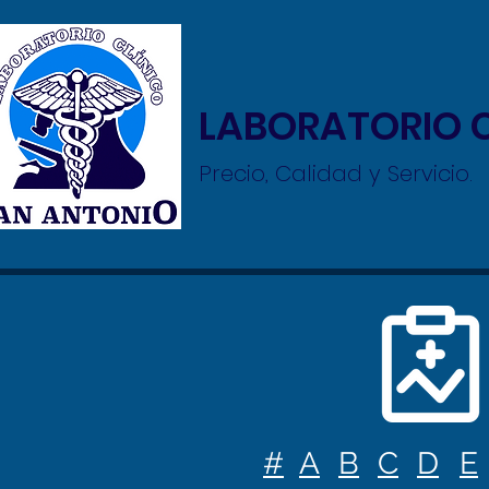
LABORATORIO C
Precio, Calidad y Servicio.
#
A
B
C
D
E