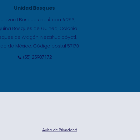
Unidad Bosques
ulevard Bosques de África #253,
uina Bosques de Guinea, Colonia
sques de Aragón, Nezahualcóyotl,
ado de México, Código postal 57170
📞 (55) 25907172
Aviso de Privacidad