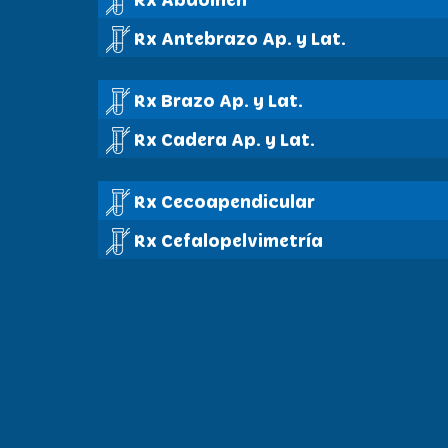
Rx Antebrazo Ap. y Lat.
Rx Brazo Ap. y Lat.
Rx Cadera Ap. y Lat.
Rx Cecoapendicular
Rx Cefalopelvimetría