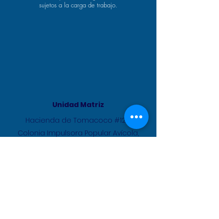
sujetos a la carga de trabajo.
Unidad Matriz
Hacienda de Tomacoco #124,
Colonia Impulsora Popular Avícola,
Nezahualcóyotl, Estado de México,
Código postal 57130
📞
(55) 51215651 - (55)
21245912