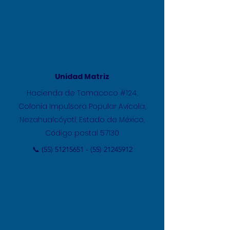
Unidad Matriz
Hacienda de Tomacoco #124,
Colonia Impulsora Popular Avícola,
Nezahualcóyotl, Estado de México,
Código postal 57130
📞
(55) 51215651 - (55)
21245912