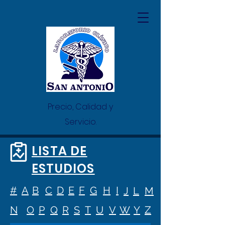
Precio, Calidad y
Servicio.
LISTA DE
ESTUDIOS
#
A
B
C
D
E
F
G
H
I
J
L
M
N
O
P
Q
R
S
T
U
V
W
Y
Z