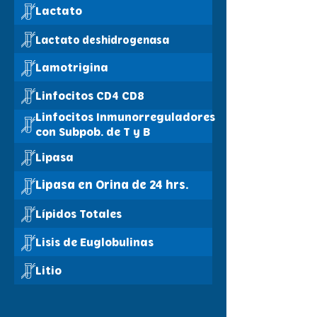
Lactato
Lactato deshidrogenasa
Lamotrigina
Linfocitos CD4 CD8
Linfocitos Inmunorreguladores
con Subpob. de T y B
Lipasa
Lipasa en Orina de 24 hrs.
Lípidos Totales
Lisis de Euglobulinas
Litio