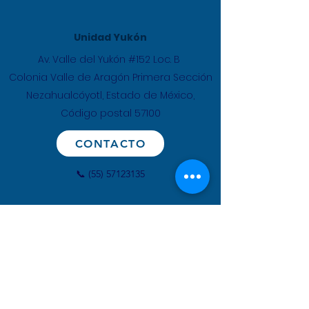
Unidad Yukón
Av. Valle del Yukón #152 Loc. B
Colonia Valle de Aragón Primera Sección
Nezahualcóyotl, Estado de México,
​Código postal 57100
CONTACTO
📞
(55) 57123135